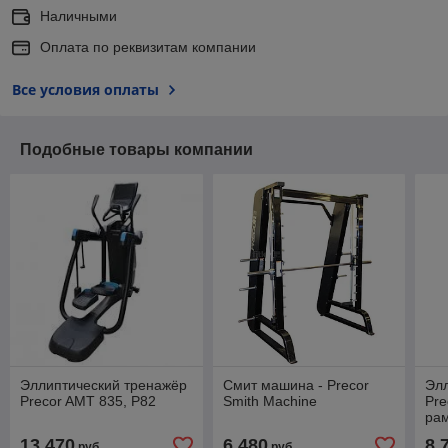
Наличными
Оплата по реквизитам компании
Все условия оплаты
Подобные товары компании
Эллиптический тренажёр
Смит машина - Precor
Эл
Precor AMT 835, P82
Smith Machine
Pre
ра
13 470
6 480
8 
руб.
руб.