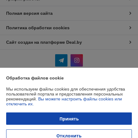
Полная версия сайта
Политика обработки cookies
Сайт создан на платформе Deal.by
Обработка файлов cookie
Информация для покупателя
Мы используем файлы cookies для обеспечения удобства
Юридическое лицо:
ОБЩЕСТВО С ОГРАНИЧЕННОЙ
пользователей портала и предоставления персональных
ОТВЕТСТВЕННОСТЬЮ «ФИТНЕС ЭРА»
рекомендаций.
Вы можете настроить файлы cookies или
г. Минск, Игуменский тракт, 22В, пом. 6
отключить их.
Регистрационный номер ЕГР: 193351356
Принять
УНП: 193351356
Регистрационный орган: Мингорисполком
Отклонить