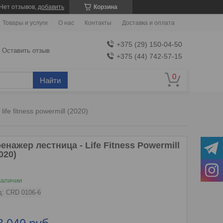
Нет отзывов,
добавить
Корзина
Товары и услуги
О нас
Контакты
Доставка и оплата
+375 (29) 150-04-50
Оставить отзыв
+375 (44) 742-57-15
Найти
ife fitness powermill (2020)
енажер лестница - Life Fitness Powermill
020)
наличии
д:
CRD 0106-6