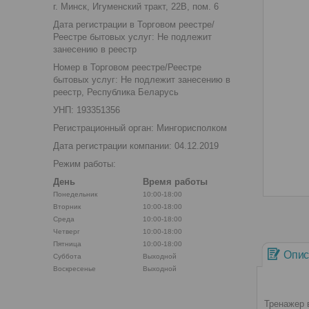
г. Минск, Игуменский тракт, 22В, пом. 6
Дата регистрации в Торговом реестре/
Реестре бытовых услуг: Не подлежит
занесению в реестр
Номер в Торговом реестре/Реестре
бытовых услуг: Не подлежит занесению в
реестр, Республика Беларусь
УНП: 193351356
Регистрационный орган: Мингорисполком
Дата регистрации компании: 04.12.2019
Режим работы:
День
Время работы
Понедельник
10:00-18:00
Вторник
10:00-18:00
Среда
10:00-18:00
Четверг
10:00-18:00
Пятница
10:00-18:00
Опис
Суббота
Выходной
Воскресенье
Выходной
Тренажер 