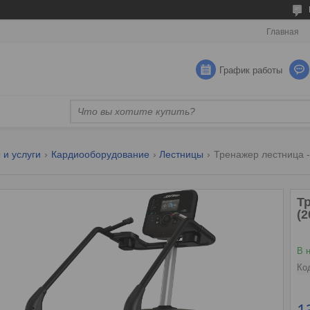
Главная
График работы
 и услуги
Кардиооборудование
Лестницы
Тренажер лестница - l
Тр
(2
В 
Ко